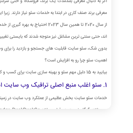
اگر به دنبال معرفی بلندمدت یک برند، فروشگاه و حتی شرک
معرفی برند صنف کاری در ابتدا به خدمات سئو نیاز دارند. زیر
از سال 2020 تا همین سال 2023 ا
اند، حتی سنتی ترین مشاغل نیز متوجه شدند که بایستی تغییر
بدون شک، سئو سایت قابلیت های جستجو و بازدید را برای وب
اهمیت سئو چرا رو به افزایش است؟
بیایید به 15 دلیل مهم سئو و بهینه سازی سایت برای کسب و کار و صنف و اینکه چگونه می توانید ارتقای برند خود را بهتر درک کنید، نگاهی بیاندازیم.
1. سئو اغلب منبع اصلی ترافیک وب سایت است
خدمات سئو سایت بخش عظیمی از عملکرد وب سایت در زمینه کسب و
می دانند، گوگل نسبت به رقبایی مانند Yahoo، Bing، Baidu، Yandex، DuckDuckGo و بسیاری دیگر، سهم قابل توجهی از بازار جستجو را در اختیار دارد.
البته، این بدان معنا نیست که همه موتورهای جستجو به دیده شد