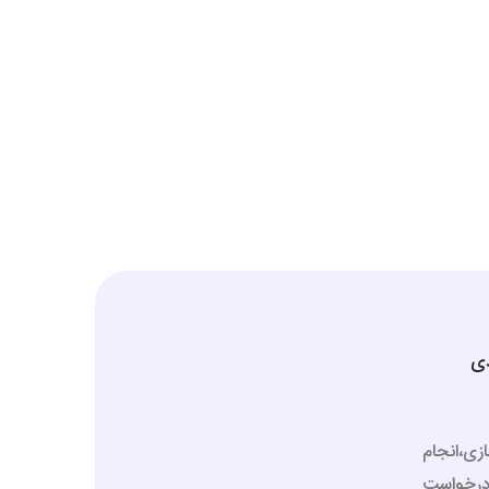
دی
زی،انجام
درخواست