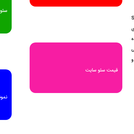
سئو 
Se
ی
ه
ی
و
قیمت سئو سایت
نمون