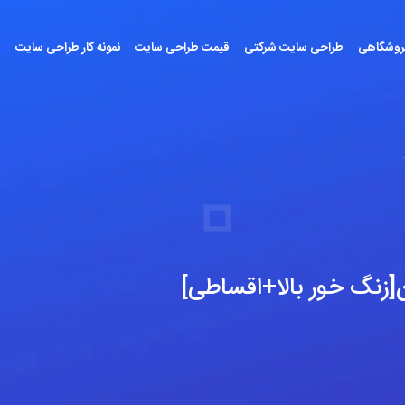
روشگاهی
طراحی سایت شرکتی
قیمت طراحی سایت
نمونه کار طراحی سایت
س
ن[زنگ خور بالا+اقساطی]