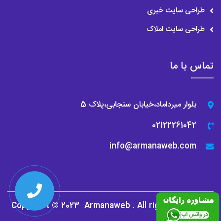
طراحی سایت خبری
زیادی به انتخاب بهتر مشتری و کسب رضایت او بکند.
طراحی سایت املاک
سفارش آنلاین خدمات
میتوان گفت مهم ترین هدف از به وجود آمدن سایت های خدماتی
تماس با ما
امکان ثبت سفارش آنلاین و دریافت آن به این صورت است. بنابراین
باید در هر سایت خدماتی حتما یک بخش خاص برای پرکردن فرم توسط
بلوار میرداماد،خیابان سنجابی،پلاک 5
مشتری و ثبت سفارش او وجود داشته باشد. تا مشتری بتواند بعد از
02122261042
انتخاب خدمات مورد نیاز خود آنها را سفارش دهد.
info@armanaweb.com
توصیه ی مشتریان
یکی از مهم ترین امکاناتی که سایت های خدماتی باید داشته باشند
داشتن یک قسمت خاص برای قراردادن توصیه مشتریان می باشد.
Copyright © 2023
Armanaweb
. All rights reserved
وجود چنین بخشی در اینگونه از سایت ها میتواند بر تصمیم گیری بهتر