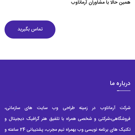
همین حالا با مشاوران آرماناوب
چه کسی هستید و تیم خود را معرفی کنید، چه خدماتی را ارائه می
دهید. در مورد هر سیاستی در سالن خود با مشتریان خود پیشرو باشید.
تماس بگیرید
توصیه می کنیم وب سایت سالن شما دارای ساختار و ویژگی های زیر
باشد:
-قابلیت رزرو آنلاین
-صفحه نخست
-درباره ما
درباره ما
-نظرات مشتریان
-با ما تماس بگیرید
شرکت آرماناوب در زمینه طراحی وب سایت های سازمانی،
-خدمات و قیمت ها
فروشگاهی،شرکتی و شخصی همراه با تلفیق هنر گرافیک دیجیتال و
-مشخصات کارکنان
تکنیک های برنامه نویسی وب بهمراه تیم مجرب، پشتیبانی 24 ساعته و