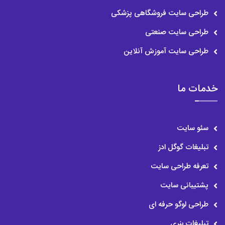
-پیمایش در موبایل را آسان کنید.
طراحی سایت فروشگاهی پزشکی
-اندازه فونت مناسب.
طراحی سایت صنعتی
-تصاویر، نمادها، و غیره شما به اندازه صفحه نمایش مقیاس می شوند.
طراحی سایت آموزش آنلاین
-شما از تم های پاسخگوی تلفن همراه استفاده کرده اید.
-دکمه رزرو شناور را در پایین صفحه اضافه کنید.
خدمات ما
تصاویر با کیفیت در طراحی سایت سالن زیبایی
زیبایی ذاتاً بصری است، بنابراین اگر می‌خواهید مشتریانی را به سایت
سئو سایت
خود جذب کنید. باید تصاویری از محصولات یا خدماتی که ارائه
تبلیغات گوگل ادز
می‌دهید. درج کنید. هرگز عکس‌های استوک را در سایت خود قرار
تعرفه طراحی سایت
پشتیبانی سایت
ندهید. بلکه در عوض از کارهایی که انجام داده‌اید، عکس‌ های واقعی را
طراحی لوگو حرفه ای
روی ناخن، مو، آرایش، ابرو یا هر چیز دیگری که به خط کار شما مرتبط
تبلیغات بنری