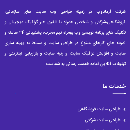
اضافه کردن یک فرم قرار ملاقات را در نظر بگیرید که به بیماران شما
شرکت آرماناوب در زمینه طراحی وب سایت های سازمانی،
امکان می دهد حتی بدون نیاز به بلند کردن تلفن، نوبت رزرو کنند. در
فروشگاهی،شرکتی و شخصی همراه با تلفیق هنر گرافیک دیجیتال و
حالی که هر وب سایت پزشکی رزرو آنلاین ارائه نمی دهد، بسیاری از
تکنیک های برنامه نویسی وب بهمراه تیم مجرب، پشتیبانی 24 ساعته و
نمونه های کارهای متنوع در طراحی سایت و مسلط به بهینه سازی
پزشکان آینده نگر رزروهای آنلاین را در وب سایت خود ادغام می
سایت و افزایش ترافیک سایت و رتبه سایت و بازاریابی اینترنتی و
کنند:بهترین از همه، با یکپارچه سازی مناسب، می توانید به طور خودکار
تبلیغات آنلاین آماده خدمت رسانی به شماست.
رزرو های آنلاین را مستقیماً به سیستم تقویم خود اضافه کنید تا
مدیریت قرار ملاقات آسانی داشته باشید!
خدمات ما
4-طراحی وب سایت پزشکی بصورت واکنش گرا یا
ریسپانسیو
طراحی ریسپانسیو یک تکنیک طراحی وب سایت است که تضمین می
طراحی سایت فروشگاهی
طراحی سایت شرکتی
کند وب سایت ها در دستگاه های تلفن همراه مانند رایانه های رومیزی