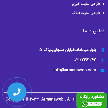
طراحی سایت خبری
جایگاه پست کنید. این ممکن است اخبار جهان یا اطلاعاتی از سیاست،
طراحی سایت املاک
سرگرمی، سبک زندگی یا شاید آخرین اخبار در مورد کووید 19 باشد.
بهترین راه برای سازماندهی ایجاد دسته بندی برای هر کدام است. بیشتر
تماس با ما
تم های خبری دسته بندی های مختلفی را ارائه می دهند که در خود
طرح بندی موجود است. شما به سادگی می توانید آن را بر اساس آن
بلوار میرداماد،خیابان سنجابی،پلاک 5
سفارشی کنید.
02122261042
می‌توانید از دسته‌ های مختلف برای تقسیم محتوای خود استفاده کنید،
info@armanaweb.com
و می‌توانید آنها را در نوار منوی پیمایش، نوار کناری یا هر جایی که
می‌خواهید در وب‌سایت خود به نمایش بگذارید.
منوی ناوبری در طراحی سایت خبری
Copyright © 2023
Armanaweb
. All rights reserved
صحبت از منوی ناوبری، نحوه و موقعیت منوی ناوبری نیز نقش اساسی