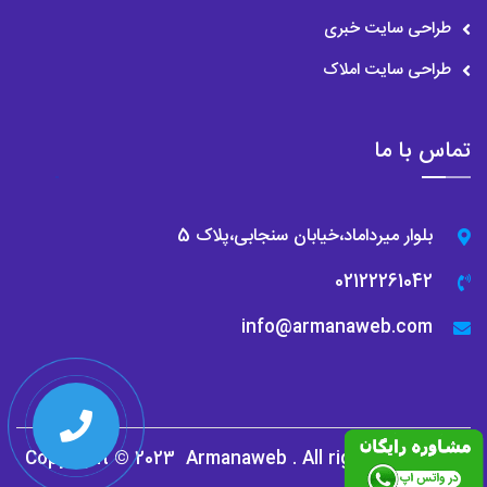
لوگو را برای طراحی لوگو استخدام کنید. ماموریت و ویژگی شرکت خود را
طراحی سایت خبری
به وضوح با طراحان خود در میان بگذارید تا نیاز به تجدید نظر را کاهش
طراحی سایت املاک
دهید.
موارد استفاده از طراحی لوگو
تماس با ما
لوگوی شما باید بر روی تمام کالا های تبلیغاتی، سربرگ و کارت ویزیت
شما چاپ شود. بعلاوه، باید در وب سایت شرکت شما باشد. و به تمام
بلوار میرداماد،خیابان سنجابی،پلاک 5
ایمیل های شرکت پیوست شود. لوگوی شما باید در تمام تابلوهای
02122261042
بیرونی فروشگاه و همچنین در داخل فروشگاه شما قابل مشاهده باشد.
info@armanaweb.com
قیمت طراحی لوگو
همانطور که میدانید هر ارزانی بی دلیل نیست و هر گرانی نیز مبنی بر
Copyright © 2023
Armanaweb
. All rights reserved
حرفه ای بودن نمی باشد. ساخت لوگو یکی از اساسی ترین پایه های هر