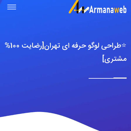
⭐️طراحی لوگو حرفه ای تهران[رضایت 100%
مشتری]